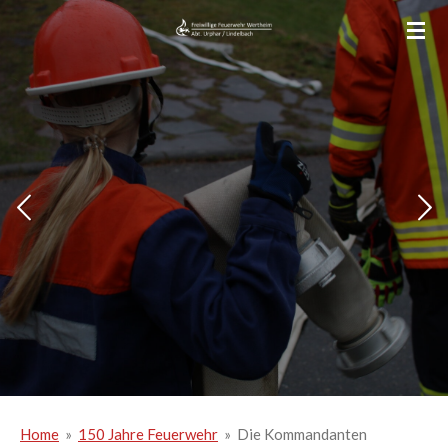
Zum
Hauptinhalt
springen
Home
»
150 Jahre Feuerwehr
»
Die Kommandanten