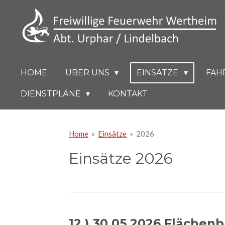
Zum
Hauptinhalt
springen
HOME
ÜBER UNS
EINSÄTZE
FAH
DIENSTPLÄNE
KONTAKT
Home
»
Einsätze
»
2026
Einsätze 2026
12.) 30.05.2026 Flächen