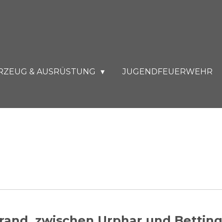
RZEUG & AUSRÜSTUNG
JUGENDFEUERWEHR
brand, zwischen Urphar und Bettin