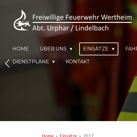
Zum
Hauptinhalt
springen
HOME
ÜBER UNS
EINSÄTZE
FAH
DIENSTPLÄNE
KONTAKT
Home
»
Einsätze
»
2017