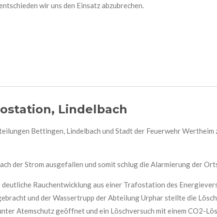
entschieden wir uns den Einsatz abzubrechen.
fostation, Lindelbach
eilungen Bettingen, Lindelbach und Stadt der Feuerwehr Wertheim z
bach der Strom ausgefallen und somit schlug die Alarmierung der Or
ine deutliche Rauchentwicklung aus einer Trafostation des Energieve
 gebracht und der Wassertrupp der Abteilung Urphar stellte die Lös
 unter Atemschutz geöffnet und ein Löschversuch mit einem CO2-Lös