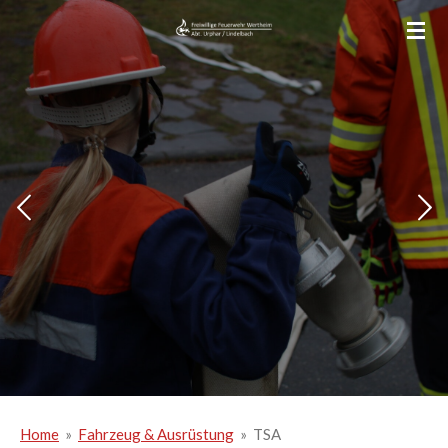
Zum
Hauptinhalt
springen
Home
»
Fahrzeug & Ausrüstung
»
TSA