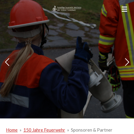
Zum
Hauptinhalt
springen
Home
»
150 Jahre Feuerwehr
»
Sponsoren & Partner