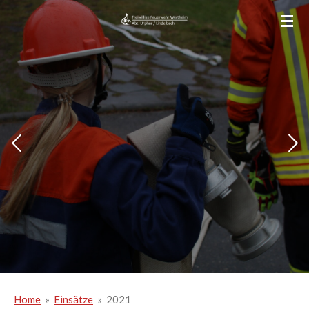
Zum
Hauptinhalt
springen
Home
»
Einsätze
»
2021